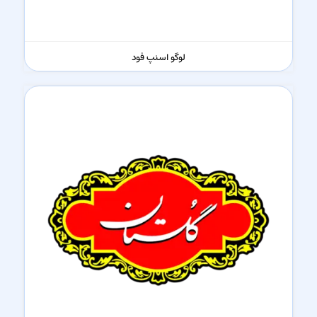
لوگو اسنپ فود