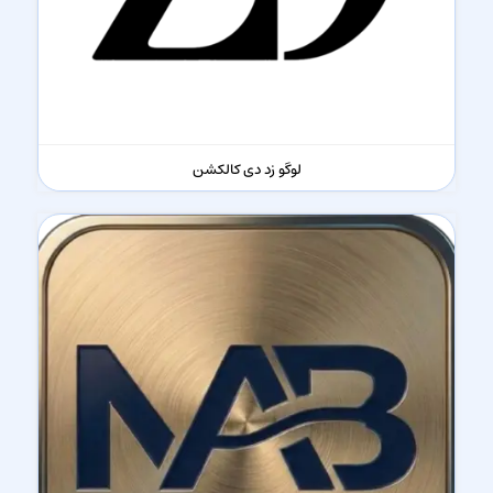
لوگو زد دی کالکشن