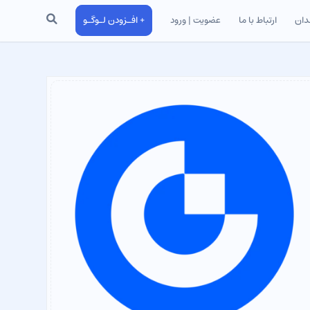
جستجو
دان
ارتباط با ما
عضویت | ورود
+ افـزودن لـوگـو