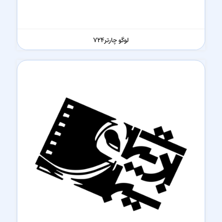
لوگو چارتر724