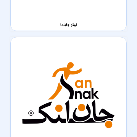
لوگو جاباما