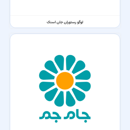
لوگو رستوران جان اسنک