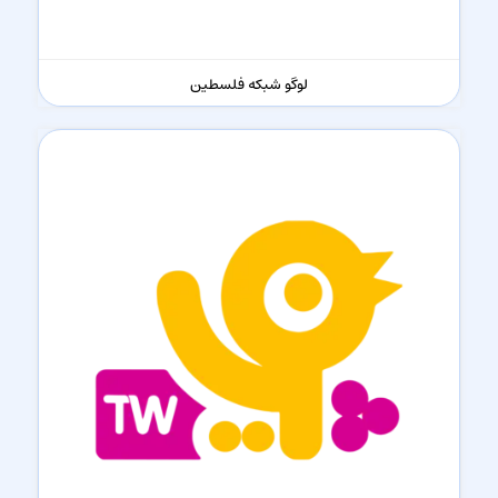
لوگو شبکه فلسطین