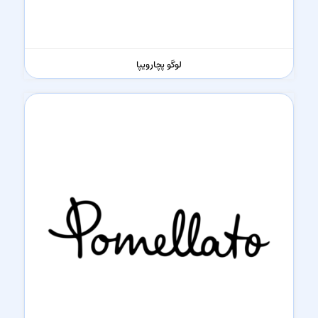
لوگو پچارویپا