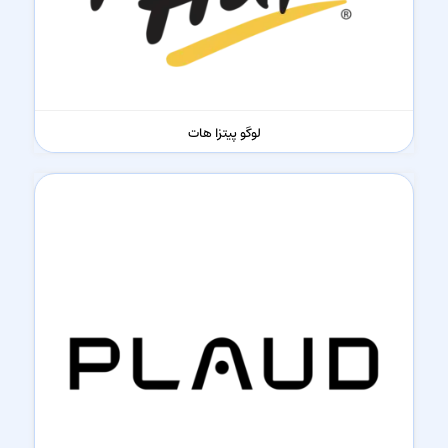
لوگو پیتزا هات