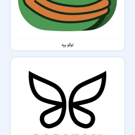
لوگو پپه