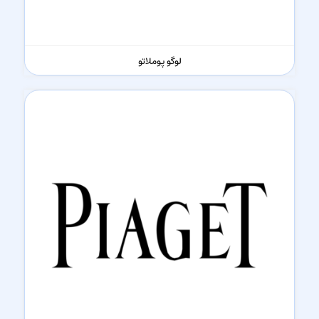
لوگو پوملاتو