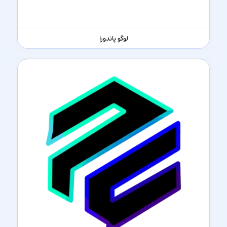
لوگو پاندورا