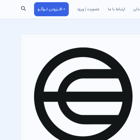
جستجو
دان
ارتباط با ما
عضویت | ورود
+ افـزودن لـوگـو