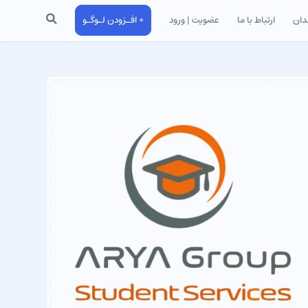
جستجو
دان
ارتباط با ما
عضویت | ورود
+ افـزودن لـوگـو