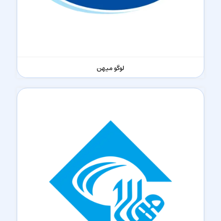
لوگو میهن