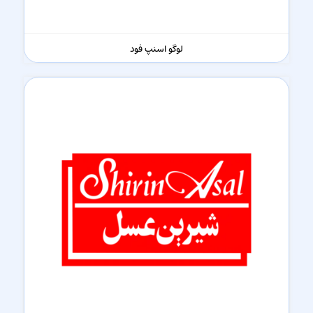
لوگو اسنپ فود