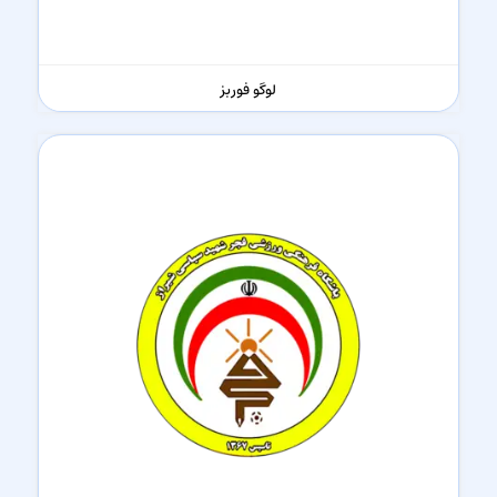
لوگو فوربز