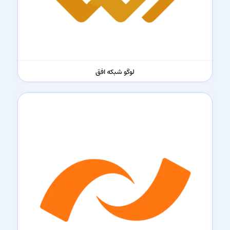
لوگو شبکه افق