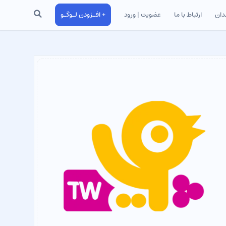
جستجو
دان
ارتباط با ما
عضویت | ورود
+ افـزودن لـوگـو