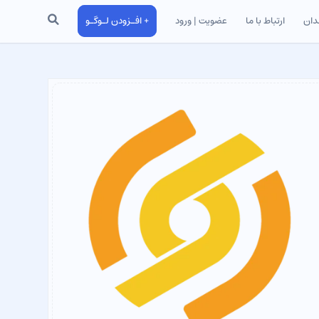
جستجو
دان
ارتباط با ما
عضویت | ورود
+ افـزودن لـوگـو