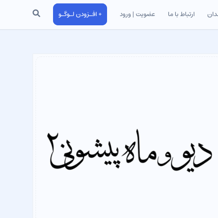
جستجو
دان
ارتباط با ما
عضویت | ورود
+ افـزودن لـوگـو