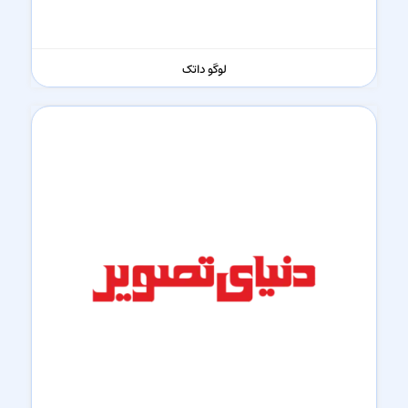
لوگو داتک