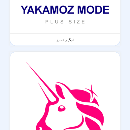
لوگو یاکاموز