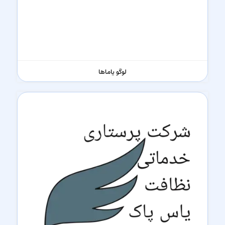
لوگو یاماها