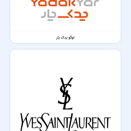
لوگو یدک یار