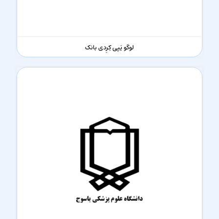
لوگو یَپی کِرِدی بانک