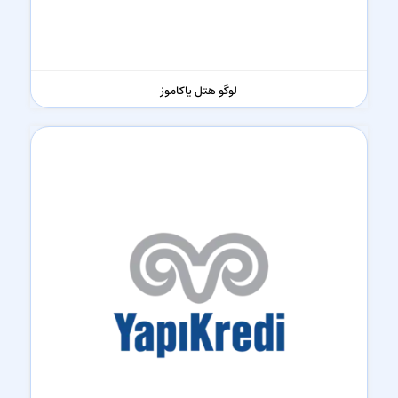
لوگو هتل یاکاموز