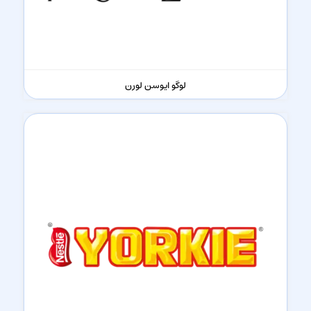
لوگو ایوسن لورن