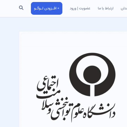
جستجو
دان
ارتباط با ما
عضویت | ورود
+ افـزودن لـوگـو