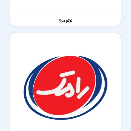
لوگو هراز