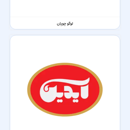
لوگو چوپان