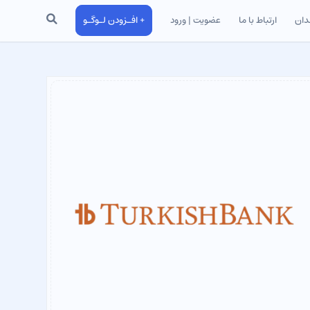
جستجو
دان
ارتباط با ما
عضویت | ورود
+ افـزودن لـوگـو