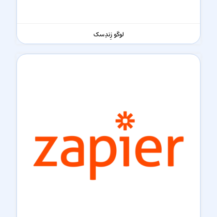
لوگو زِندِسک