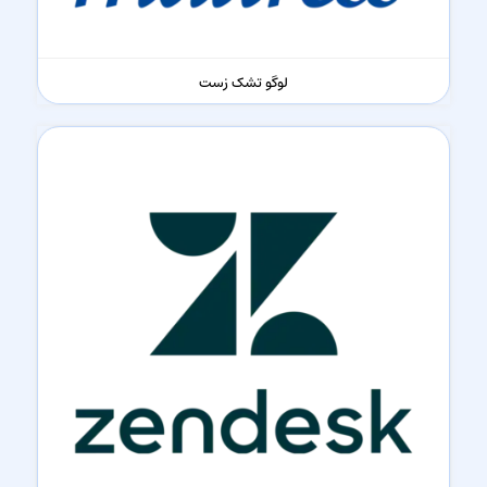
لوگو تشک زست