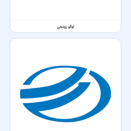
لوگو زومجی