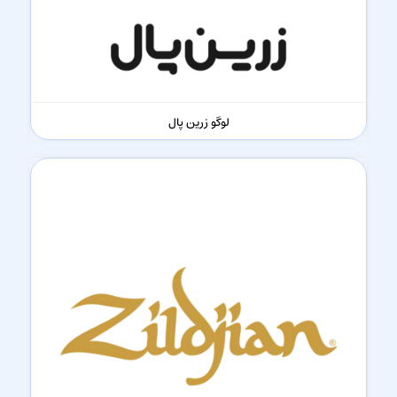
لوگو زرین پال