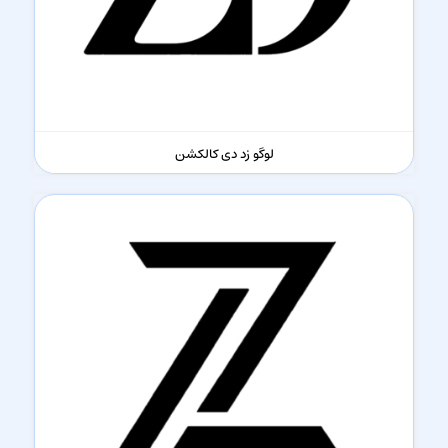
لوگو زد دی کالکشن