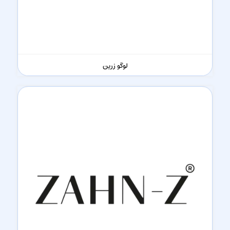
لوگو زرین