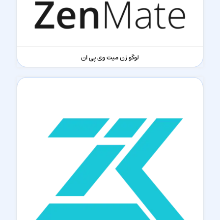
لوگو زن میت وی پی ان