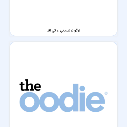
لوگو نوشیدنی او کی اف