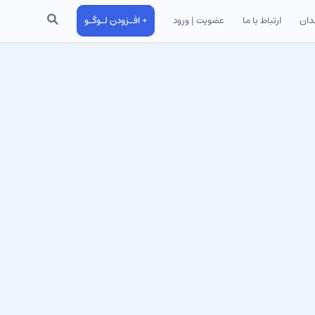
جستجو
دان
ارتباط با ما
عضویت | ورود
+ افـزودن لـوگـو