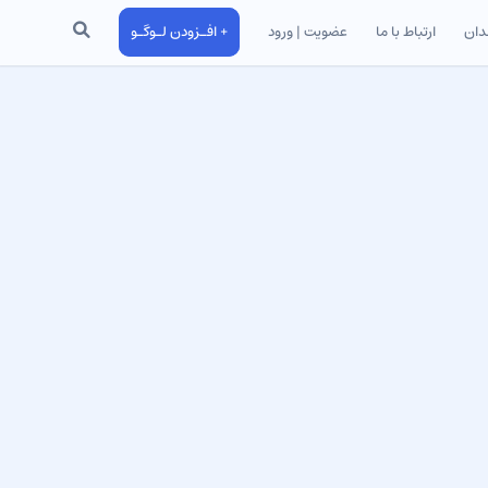
جستجو
دان
ارتباط با ما
عضویت | ورود
+ افـزودن لـوگـو