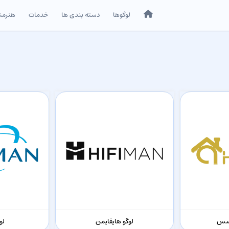
خانه
لوگوها
دسته بندی ها
خدمات
هنرمن
کسس
لوگو هایفایمن
لو