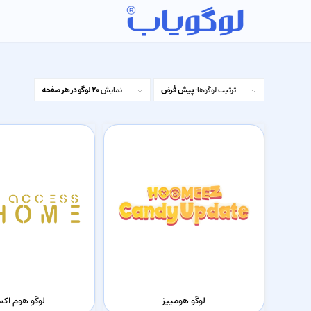
ترتیب لوگوها:
پیش فرض
نمایش
20 لوگو در هر صفحه
لوگو هومییز
لوگو هوم ا