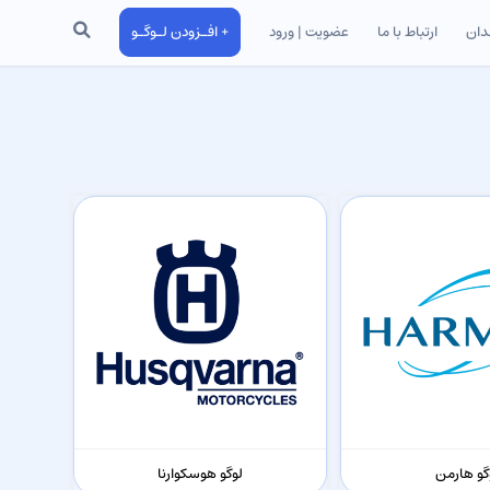
جستجو
دان
ارتباط با ما
عضویت | ورود
+ افـزودن لـوگـو
گو هارمن
لوگو هوسکوارنا