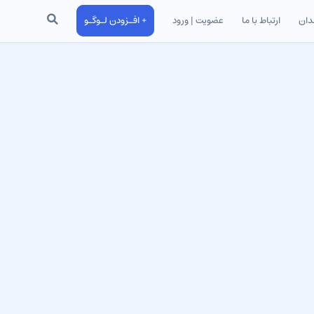
جستجو
دان
ارتباط با ما
عضویت | ورود
+ افـزودن لـوگـو