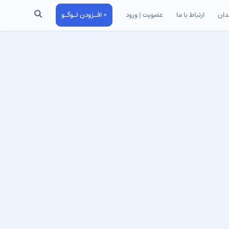
جستجو
دان
ارتباط با ما
عضویت | ورود
+ افـزودن لـوگـو