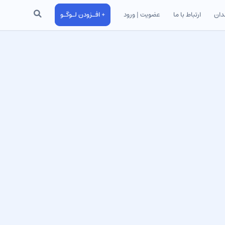
جستجو
دان
ارتباط با ما
عضویت | ورود
+ افـزودن لـوگـو