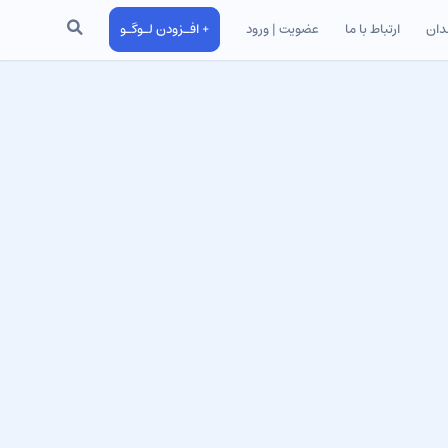
جستجو
دان
ارتباط با ما
عضویت | ورود
+ افـزودن لـوگـو