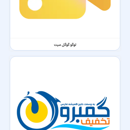
لوگو گوگل میت