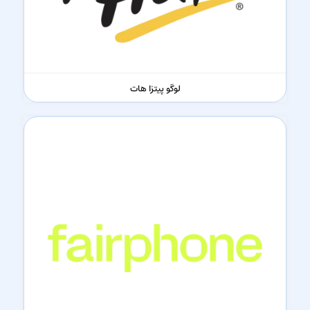
لوگو پیتزا هات