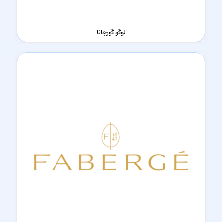
لوگو گورجانا