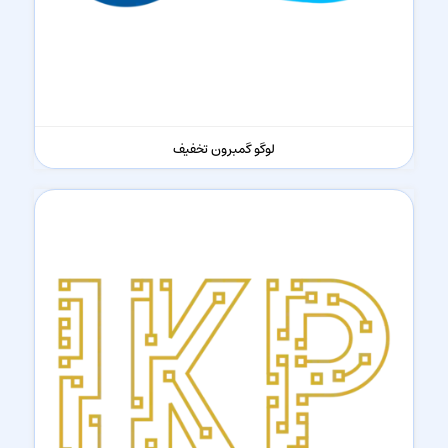
لوگو گمبرون تخفیف