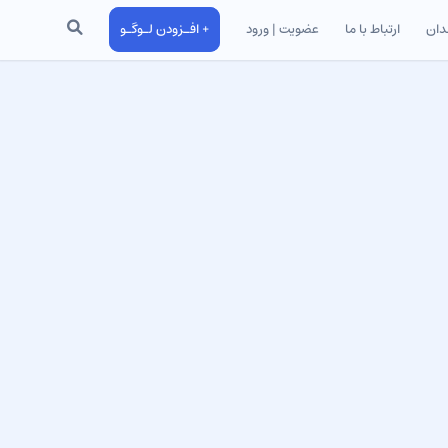
جستجو
دان
ارتباط با ما
عضویت | ورود
+ افـزودن لـوگـو