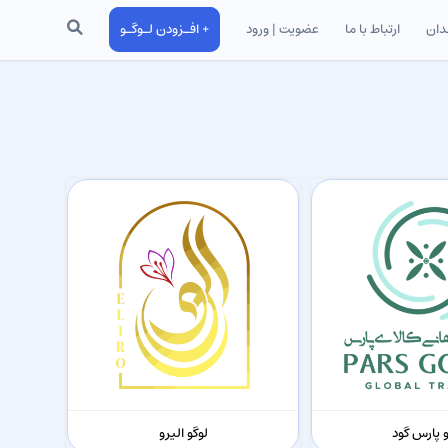
جستجو
دان
ارتباط با ما
عضویت | ورود
+ افـزودن لـوگـو
و پارس گود
لوگو الیرو