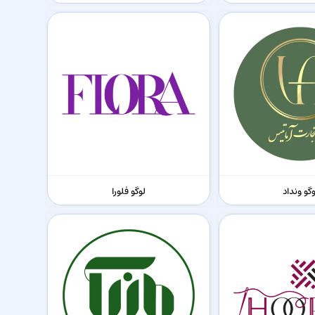
گو ونداد
لوگو فلورا