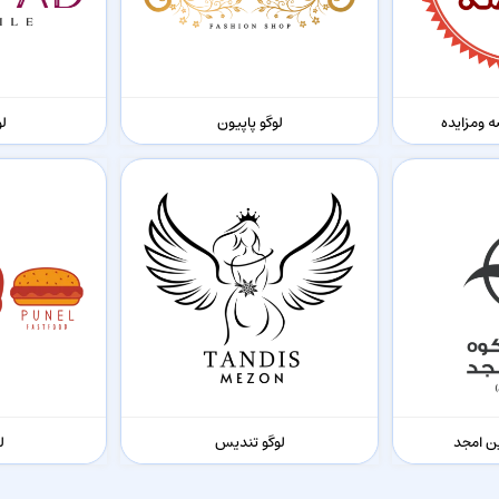
ه ومزایده
لوگو پاپیون
لو
ن امجد
لوگو تندیس
ل