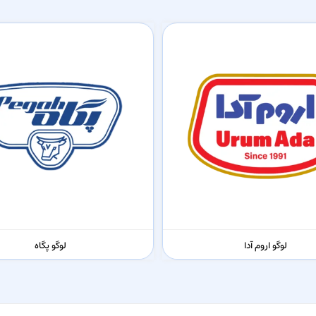
لوگو اروم آدا
لوگو پگاه