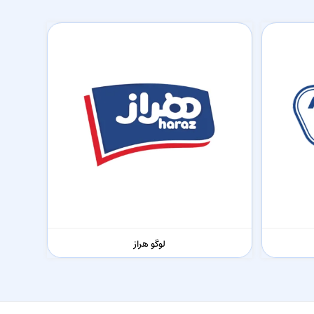
لوگو هراز