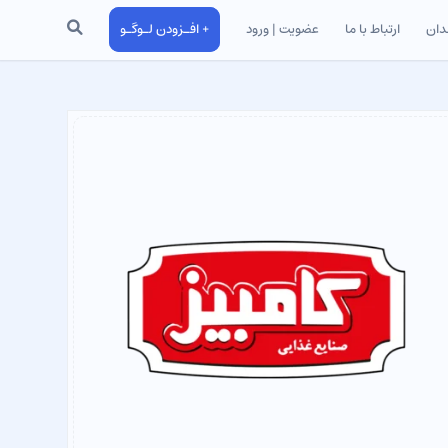
جستجو
دان
ارتباط با ما
عضویت | ورود
+ افـزودن لـوگـو