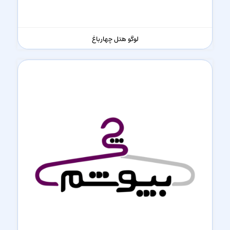
لوگو هتل چهارباغ