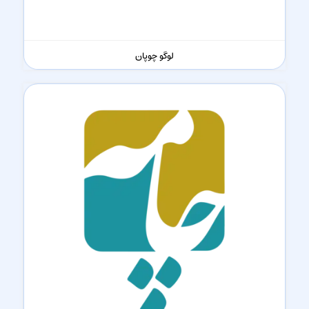
لوگو چوپان