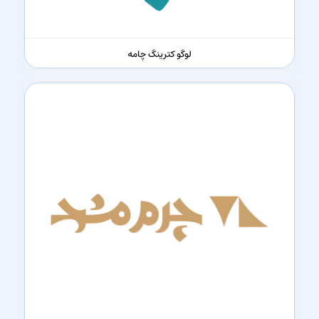
لوگو کترینگ چامه