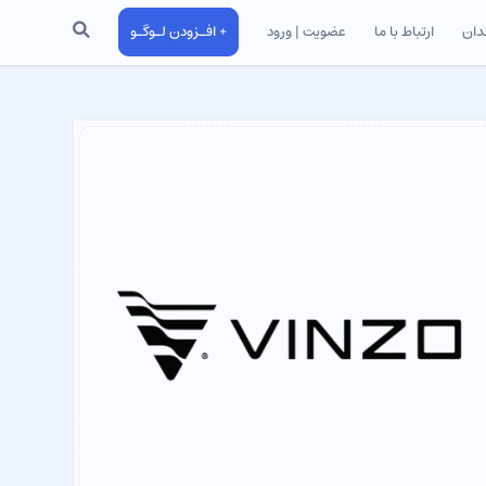
جستجو
دان
ارتباط با ما
عضویت | ورود
+ افـزودن لـوگـو