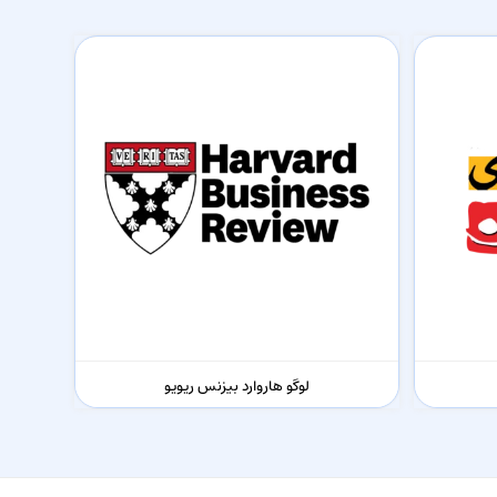
لوگو هاروارد بیزنس ریویو