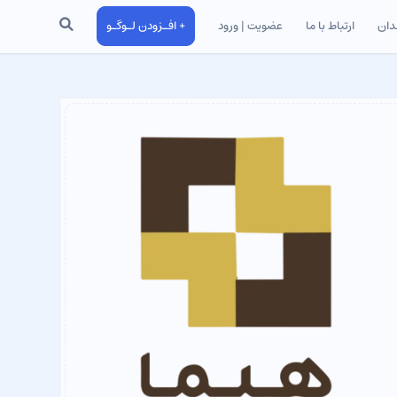
جستجو
دان
ارتباط با ما
عضویت | ورود
+ افـزودن لـوگـو