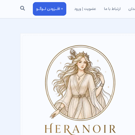
جستجو
دان
ارتباط با ما
عضویت | ورود
+ افـزودن لـوگـو