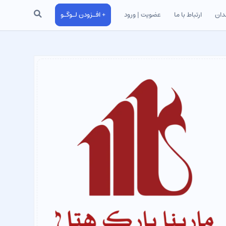
جستجو
دان
ارتباط با ما
عضویت | ورود
+ افـزودن لـوگـو