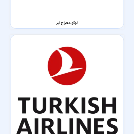
لوگو معراج ایر