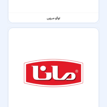
لوگو میهن