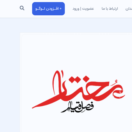
جستجو
دان
ارتباط با ما
عضویت | ورود
+ افـزودن لـوگـو