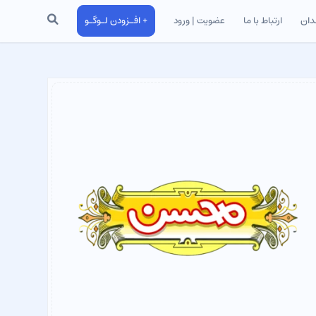
جستجو
دان
ارتباط با ما
عضویت | ورود
+ افـزودن لـوگـو