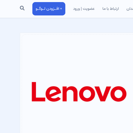
جستجو
دان
ارتباط با ما
عضویت | ورود
+ افـزودن لـوگـو