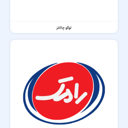
لوگو چاکلز