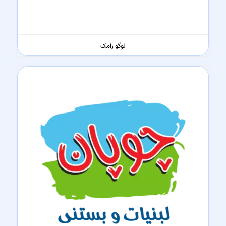
لوگو رامک