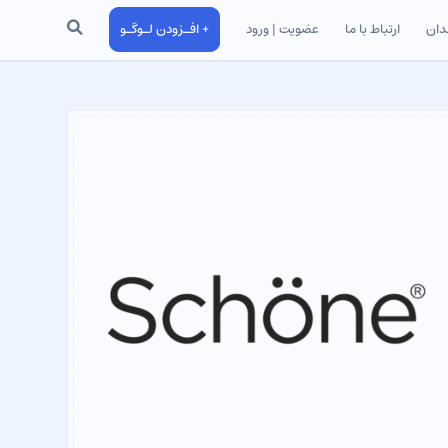
جستجو
دان
ارتباط با ما
عضویت | ورود
+ افـزودن لـوگـو