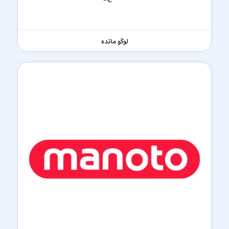
لوگو مائده