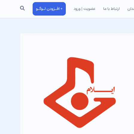
جستجو
دان
ارتباط با ما
عضویت | ورود
+ افـزودن لـوگـو